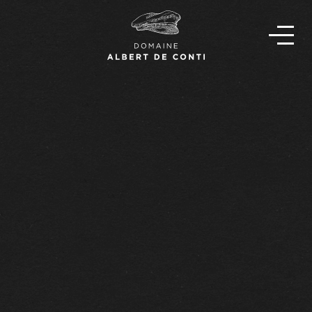
FR
EN
L’HISTOIRE
L’ÉQUIPE
NOS VINS
NOS REVENDEURS
ACTUALITÉS