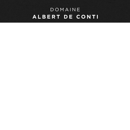
Route des Estives
24500 Saint-Julien d’Eymet
Tél : 05 53 74 17 55
contact@albertdeconti.com
us d'alcool est dangereux pour la santé, à consommer avec modéra
domainealbertdeconti.com - Tous droits réservés -
Mentions légal