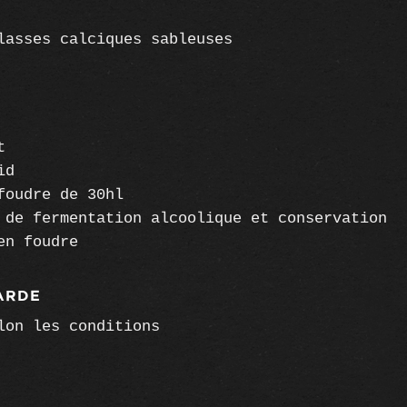
lasses calciques sableuses
t
id
foudre de 30hl
 de fermentation alcoolique et conservation
en foudre
ARDE
lon les conditions