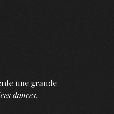
sente une grande
ices douces
.