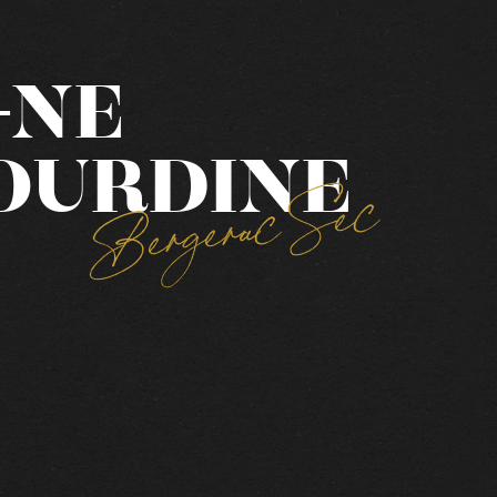
-NE
OURDINE
Bergerac Sec