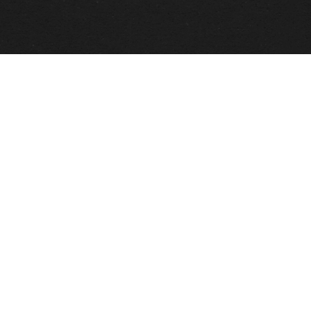
tion
es
-
Cookies