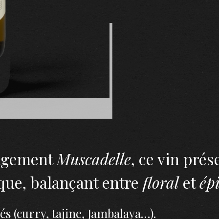
pagement
Muscadelle
, ce vin pré
que, balançant entre
floral
et
ép
cés (curry, tajine, Jambalaya…).