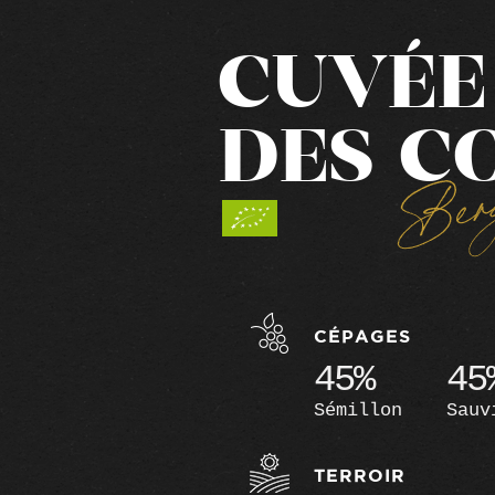
CUVÉE
DES C
Berg
CÉPAGES
45%
45
Sémillon
Sauv
TERROIR