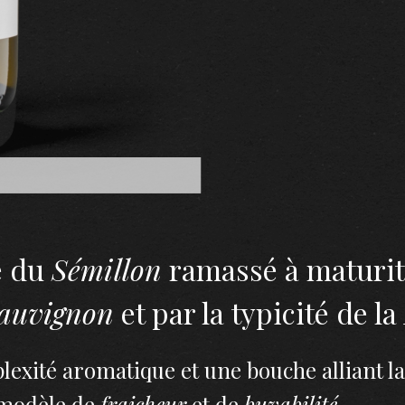
e du
Sémillon
ramassé à maturit
auvignon
et par la typicité de la
lexité aromatique et une bouche alliant la 
 modèle de
fraicheur
et de
buvabilité
.