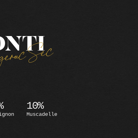
ONTI
erac Sec
%
10%
ignon
Muscadelle