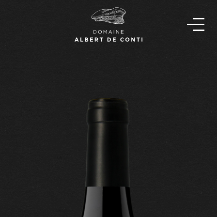
EN
FR
OUR STORY
THE TEAM
OUR WINES
FIND OUR WINES
NEWS